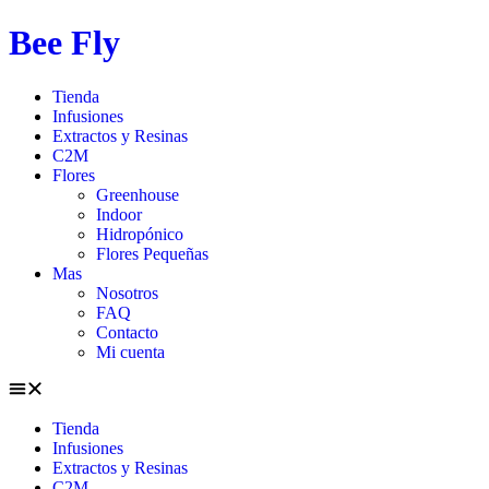
Ir
Bee Fly
al
contenido
Tienda
Infusiones
Extractos y Resinas
C2M
Flores
Greenhouse
Indoor
Hidropónico
Flores Pequeñas
Mas
Nosotros
FAQ
Contacto
Mi cuenta
Tienda
Infusiones
Extractos y Resinas
C2M